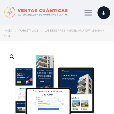
Toggle navi
INICIO
MARKETPLACE
LANDING PAGE INMOBILIARIA OPTIMIZADA +
CRM