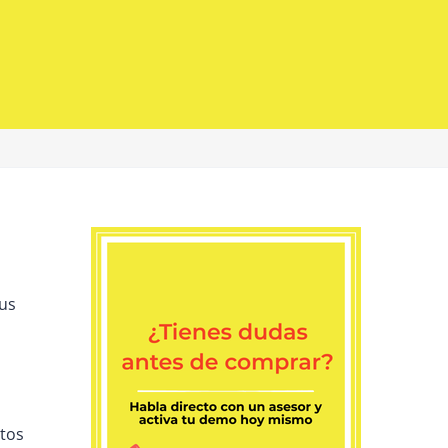
tus
ntos