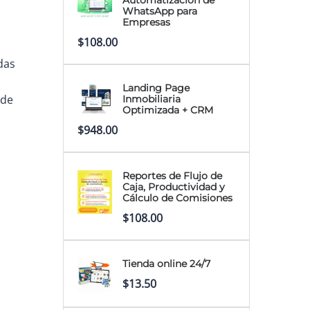
Automatización de
$9.00.
$7.99.
WhatsApp para
Empresas
$
108.00
das
Landing Page
 de
Inmobiliaria
Optimizada + CRM
$
948.00
,
Reportes de Flujo de
Caja, Productividad y
Cálculo de Comisiones
$
108.00
Tienda online 24/7
$
13.50