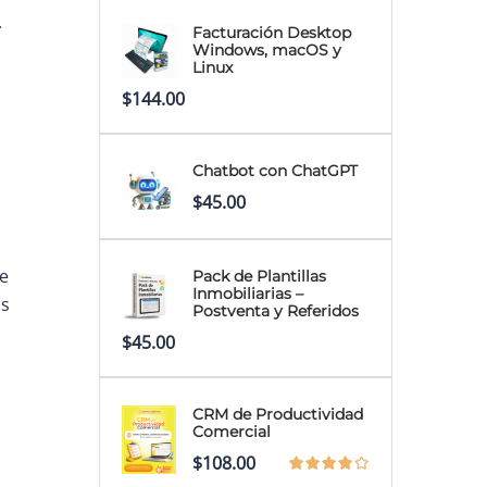
.
Facturación Desktop
Windows, macOS y
Linux
$
144.00
Chatbot con ChatGPT
$
45.00
de
Pack de Plantillas
Inmobiliarias –
os
Postventa y Referidos
$
45.00
CRM de Productividad
Comercial
$
108.00